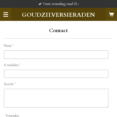
Gratis verzending vanaf 25,-
Ga
direct
GOUDZILVERSIERADEN
naar
de
hoofdinhoud
Contact
Naam *
E-mailadres *
Bericht *
Verzenden