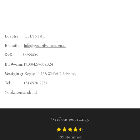
Locatie:
LELYSTAD
E-mail:
Info@goudzilversieraden.nl
KvK
:
86699806
BTW-nm:
NL004294508B24
Vestiging:
Kogge 11 13A 8243AD
Lelystad,
Tel: +31
653812254
Goudzilversieraden.nl
Geef ons een rating.
1
2
3
4
5
S
R
s
s
s
s
s
t
a
885 stemmen
t
t
t
t
t