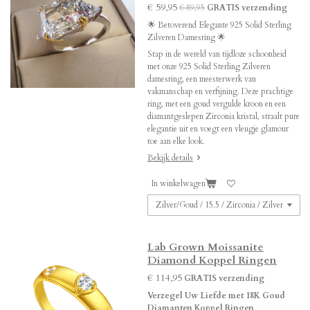
€ 59,95
€ 89,95
GRATIS verzending
🌟 Betoverend Elegante 925 Solid Sterling
Zilveren Damesring 🌟
Stap in de wereld van tijdloze schoonheid
met onze 925 Solid Sterling Zilveren
damesring, een meesterwerk van
vakmanschap en verfijning. Deze prachtige
ring, met een goud vergulde kroon en een
diamantgeslepen Zirconia kristal, straalt pure
elegantie uit en voegt een vleugje glamour
toe aan elke look.
Bekijk details
In winkelwagen
Lab Grown Moissanite
Diamond Koppel Ringen
€ 114,95
GRATIS verzending
Verzegel Uw Liefde met 18K Goud
Diamanten Koppel Ringen