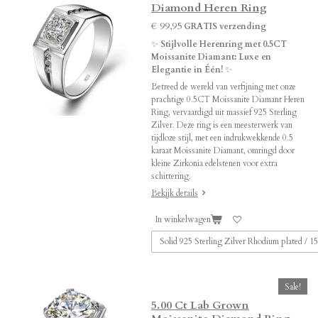
Diamond Heren Ring
€ 99,95
GRATIS verzending
✨
Stijlvolle Herenring met 0.5CT
Moissanite Diamant: Luxe en
Elegantie in Één!
✨
Betreed de wereld van verfijning met onze
prachtige 0.5CT Moissanite Diamant Heren
Ring, vervaardigd uit massief 925 Sterling
Zilver. Deze ring is een meesterwerk van
tijdloze stijl, met een indrukwekkende 0.5
karaat Moissanite Diamant, omringd door
kleine Zirkonia edelstenen voor extra
schittering.
Bekijk details
In winkelwagen
Sale!
5.00 Ct Lab Grown