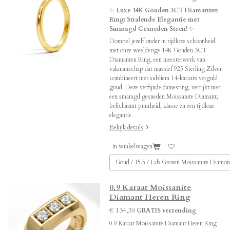
✨
Luxe 14K Gouden 3CT Diamanten
Ring: Stralende Elegantie met
Smaragd Gesneden Steen!
✨
Dompel jezelf onder in tijdloze schoonheid
met onze weelderige 14K Gouden 3CT
Diamanten Ring, een meesterwerk van
vakmanschap dat massief 925 Sterling Zilver
combineert met subliem 14-karaats verguld
goud. Deze verfijnde damesring, verrijkt met
een smaragd gesneden Moissanite Diamant,
belichaamt puurheid, klasse en een tijdloze
elegantie.
Bekijk details
In winkelwagen
0.9 Karaat Moissanite
Diamant Heren Ring
€ 134,30
GRATIS verzending
0.9 Karaat Moissanite Diamant Heren Ring