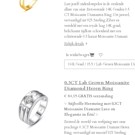
Laat jezelf onderdompelen in de stralende
allure van onze Betoverende 14K Gouden 0.5
CT Moissanite Diamanten Ring. Dit juweel,
vervaardigd uit 925 Sterling Zilver en
veredeld met een royale laag 14K goud,
belichaamt tijdloze schoonheid met een
schitterende 0.5 karaat Moissanite Diamant.
Bekijk details
In winkelwagen
0.3CT Lab Grown Moissanite
Diamond Heren Ring
€ 84,95
GRATIS verzending
✨
Stijlvolle Herenring met 0.3CT
Moissanite Diamant: Luxe en
Elegantie in Één!
✨
Betreed de wereld van verfijning met onze
prachtige 0.3CT Moissanite Diamant Heren
Ring, vervaardigd uit massief 925 Sterling