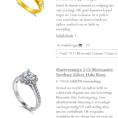
Beleef de ultieme romantiek en verfijning met
onze prachtige 18K goud diamanten koppel
ringen set. Deze exclusieve set is perfect
voor zowel dames als heren en biedt een
tijdloos symbool van uw liefde en
toewijding.
Bekijk details
In winkelwagen
Hartvormige 2 Ct Moissanite
Sterling Zilver Halo Ring
€ 199,00
GRATIS verzending
Betreed een wereld van tijdloze liefde en
schitterende elegantie met onze hartvormige
Moissanite Halo Verlovingsring. Deze
adembenemende damesring is vervaardigd
van hoogwaardig 925 solid sterling zilver,
met een verbluffende 14K witgouden
vergulding die een vleugje luxe toevoegt aan