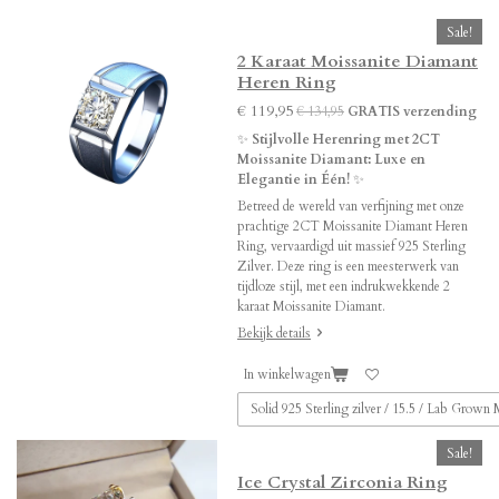
Sale!
2 Karaat Moissanite Diamant
Heren Ring
€ 119,95
€ 134,95
GRATIS verzending
✨
Stijlvolle Herenring met 2CT
Moissanite Diamant: Luxe en
Elegantie in Één!
✨
Betreed de wereld van verfijning met onze
prachtige 2CT Moissanite Diamant Heren
Ring, vervaardigd uit massief 925 Sterling
Zilver. Deze ring is een meesterwerk van
tijdloze stijl, met een indrukwekkende 2
karaat Moissanite Diamant.
Bekijk details
In winkelwagen
Sale!
Ice Crystal Zirconia Ring