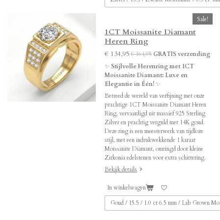
Sale!
1CT Moissanite Diamant
Heren Ring
€ 134,95
€ 164,95
GRATIS verzending
✨
Stijlvolle Herenring met 1CT
Moissanite Diamant: Luxe en
Elegantie in Één!
✨
Betreed de wereld van verfijning met onze
prachtige 1CT Moissanite Diamant Heren
Ring, vervaardigd uit massief 925 Sterling
Zilver en prachtig verguld met 14K goud.
Deze ring is een meesterwerk van tijdloze
stijl, met een indrukwekkende 1 karaat
Moissanite Diamant, omringd door kleine
Zirkonia edelstenen voor extra schittering.
Bekijk details
In winkelwagen