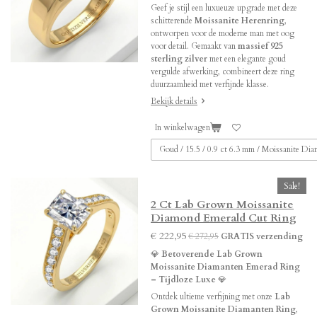
Geef je stijl een luxueuze upgrade met deze
schitterende
Moissanite Herenring
,
ontworpen voor de moderne man met oog
voor detail. Gemaakt van
massief 925
sterling zilver
met een elegante goud
vergulde afwerking, combineert deze ring
duurzaamheid met verfijnde klasse.
Bekijk details
In winkelwagen
Sale!
2 Ct Lab Grown Moissanite
Diamond Emerald Cut Ring
€ 222,95
€ 272,95
GRATIS verzending
💎
Betoverende Lab Grown
Moissanite Diamanten Emerad Ring
– Tijdloze Luxe
💎
Ontdek ultieme verfijning met onze
Lab
Grown Moissanite Diamanten Ring
,