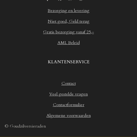
6
7
Bezorging en levering
5
7
Niet goed, Geld terug
0
Gratis bezorging vanaf 25,-
6
2
AML Beleid
1
4
6
KLANTENSERVICE
8
9
3
Contact
s
t
Veel gestelde vragen
e
r
Contactformulier
r
Algemene voorwaarden
e
n
© Goudzilversieraden