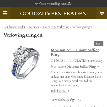
Gratis verzending vanaf 25,-
Ga
direct
GOUDZILVERSIERADEN
naar
de
hoofdinhoud
Goudzilversieraden
»
Sieraden
»
Trouwen & Verloving
»
Verlovingsringen
Verlovingsringen
Sale!
Moissanite Diamant Saffier
Ring
€ 156,95
€ 189,95
GRATIS verzending
Moissanite Diamant Saffier Ring
🌟
Ontdek de ultieme combinatie van elegantie
en luxe met onze Moissanite Diamant Saffier
Ring - een meesterwerk van tijdloze
schoonheid en verfijning.
Bekijk details
In winkelwagen