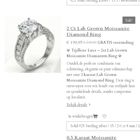
Sale!
2 Ct Lab Grown Moissanite
Diamond Ring
€ 199,95
€ 349,99
GRATIS verzending
💎
Tijdloze Luxe – 2ct Lab Grown
Moissanite Diamanten Ring
💎
Ontdek de perfecte combinatie van
schittering, elegantie en puur vakmanschap
met onze
2 karaat Lab Grown
Moissanite Diamond Ring
. Deze ring is
ontworpen voor wie houdt van verfijnde luxe
en sprankelende details, zonder compromis
op kwaliteit.
Bekijk details
In winkelwagen
0.5 Karaat Moissanite