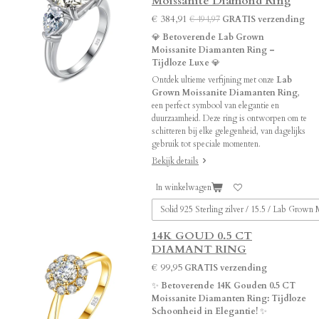
Moissanite Diamond Ring
€ 384,91
€ 494,97
GRATIS verzending
💎
Betoverende Lab Grown
Moissanite Diamanten Ring –
Tijdloze Luxe
💎
Ontdek ultieme verfijning met onze
Lab
Grown Moissanite Diamanten Ring
,
een perfect symbool van elegantie en
duurzaamheid. Deze ring is ontworpen om te
schitteren bij elke gelegenheid, van dagelijks
gebruik tot speciale momenten.
Bekijk details
In winkelwagen
14K GOUD 0.5 CT
DIAMANT RING
€ 99,95
GRATIS verzending
✨
Betoverende 14K Gouden 0.5 CT
Moissanite Diamanten Ring: Tijdloze
Schoonheid in Elegantie!
✨