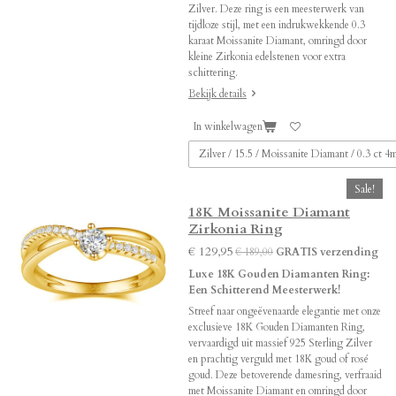
Zilver. Deze ring is een meesterwerk van
tijdloze stijl, met een indrukwekkende 0.3
karaat Moissanite Diamant, omringd door
kleine Zirkonia edelstenen voor extra
schittering.
Bekijk details
In winkelwagen
Sale!
18K Moissanite Diamant
Zirkonia Ring
€ 129,95
€ 189,00
GRATIS verzending
Luxe 18K Gouden Diamanten Ring:
Een Schitterend Meesterwerk!
Streef naar ongeëvenaarde elegantie met onze
exclusieve 18K Gouden Diamanten Ring,
vervaardigd uit massief 925 Sterling Zilver
en prachtig verguld met 18K goud of rosé
goud. Deze betoverende damesring, verfraaid
met Moissanite Diamant en omringd door