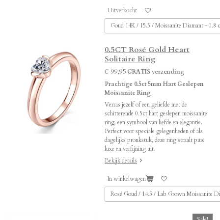
Uitverkocht
0.5CT Rosé Gold Heart
Solitaire Ring
€ 99,95
GRATIS verzending
Prachtige 0.5ct 5mm Hart Geslepen
Moissanite Ring
Verras jezelf of een geliefde met de
schitterende 0.5ct hart geslepen moissanite
ring, een symbool van liefde en elegantie.
Perfect voor speciale gelegenheden of als
dagelijks pronkstuk, deze ring straalt pure
luxe en verfijning uit.
Bekijk details
In winkelwagen
Sale!