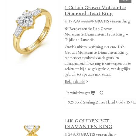
1 Ct Lab Grown Moissanite
Diamond Heart Ring
€ 179,99
€ 222,95
GRATIS verzending
💎
Betoverende Lab Grown
Moissanite Diamanten Heart Ring –
Tijdloze Luxe
💎
Ontdek ultieme verfijning met onze
Lab
Grown Moissanite Diamanten Ring
,
een perfect symbool van elegantie en
duurzaamheid. Deze ring is ontworpen om te
schitteren bij elke gelegenheid, van dagelijks
gebruik tot speciale momenten.
Bekijk details
In winkelwagen
14K GOUDEN 3CT
DIAMANTEN RING
€ 249,00
GRATIS verzending