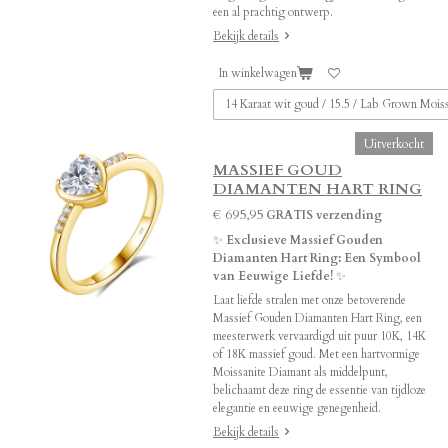
een al prachtig ontwerp.
Bekijk details
In winkelwagen
Uitverkocht
MASSIEF GOUD
DIAMANTEN HART RING
€ 695,95
GRATIS verzending
✨
Exclusieve Massief Gouden
Diamanten Hart Ring: Een Symbool
van Eeuwige Liefde!
✨
Laat liefde stralen met onze betoverende
Massief Gouden Diamanten Hart Ring, een
meesterwerk vervaardigd uit puur 10K, 14K
of 18K massief goud. Met een hartvormige
Moissanite Diamant als middelpunt,
belichaamt deze ring de essentie van tijdloze
elegantie en eeuwige genegenheid.
Bekijk details