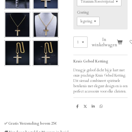
Coating
In
winkelwagen
Kruis Gebed Ketting
Draag je geloof dicht bij je hart met
onze prachtige Kruis Gebed Ketting.
Dit sieraad combineert spirituele
betekenis met elegant design en is een
perfect accessoire voor elke christen.
D
D
S
D
e
e
h
e
l
e
a
l
e
l
r
e
n
e
n
✅ Gratis Verzending boven 25€