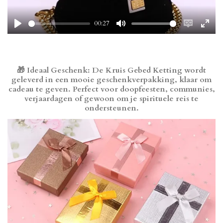
00:27
P
M
E
E
l
u
n
n
a
t
a
t
y
e
b
e
🎁
Ideaal Geschenk
: De Kruis Gebed Ketting wordt
l
r
geleverd in een mooie geschenkverpakking, klaar om
e
f
cadeau te geven. Perfect voor doopfeesten, communies,
c
u
verjaardagen of gewoon om je spirituele reis te
a
l
ondersteunen.
p
l
t
s
i
c
o
r
n
e
s
e
n