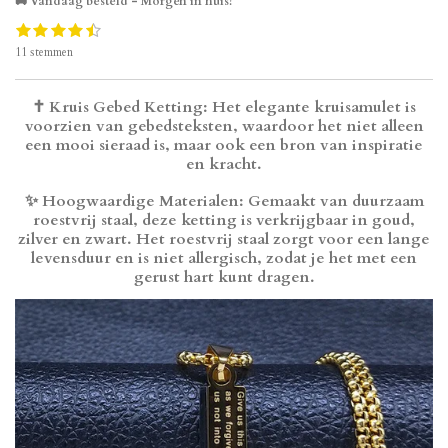
🚚 Vandaag besteld = Morgen in huis!
1
2
3
4
5
S
R
s
s
s
s
s
t
a
11 stemmen
t
t
t
t
t
e
t
e
e
e
e
e
m
i
r
r
r
r
r
m
n
✝️
Kruis Gebed Ketting
: Het elegante kruisamulet is
r
r
r
r
e
g
e
e
e
e
voorzien van gebedsteksten, waardoor het niet alleen
n
:
n
n
n
n
een mooi sieraad is, maar ook een bron van inspiratie
4
en kracht.
.
2
✨
Hoogwaardige Materialen
: Gemaakt van duurzaam
7
roestvrij staal, deze ketting is verkrijgbaar in goud,
2
zilver en zwart. Het roestvrij staal zorgt voor een lange
7
levensduur en is niet allergisch, zodat je het met een
2
gerust hart kunt dragen.
7
2
7
2
7
2
7
3
s
t