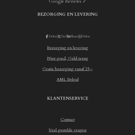
i
Google Reviews ✓
m
r
r
r
r
n
e
e
e
e
e
g
n
n
n
n
BEZORGING EN LEVERING
n
:
4
.
Delen
Deel
Share
Delen
6
7
Bezorging en levering
5
7
Niet goed, Geld terug
0
Gratis bezorging vanaf 25,-
6
2
AML Beleid
1
4
6
KLANTENSERVICE
8
9
3
Contact
s
t
Veel gestelde vragen
e