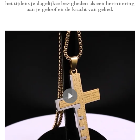
het tijdens je dagelijkse bezigheden als een herinnering
aan je geloof en de kracht van gebed.
P
l
a
y