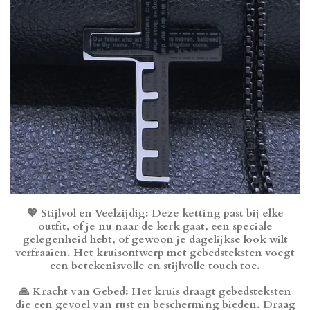
💖
Stijlvol en Veelzijdig
: Deze ketting past bij elke
outfit, of je nu naar de kerk gaat, een speciale
gelegenheid hebt, of gewoon je dagelijkse look wilt
verfraaien. Het kruisontwerp met gebedsteksten voegt
een betekenisvolle en stijlvolle touch toe.
🙏
Kracht van Gebed
: Het kruis draagt gebedsteksten
die een gevoel van rust en bescherming bieden. Draag