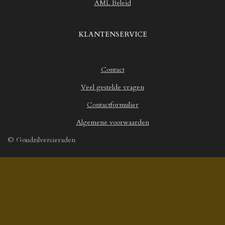
AML Beleid
1
4
6
KLANTENSERVICE
8
9
3
Contact
s
t
Veel gestelde vragen
e
r
Contactformulier
r
Algemene voorwaarden
e
n
© Goudzilversieraden