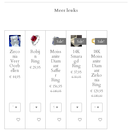
Meer leuks
Sale!
Sale!
Sale!
Zirco
Robij
Moiss
14K
18K
nia
n
anite
Smara
Moiss
Veer
Ring
Diam
gd
anite
Oorb
ant
Ring
Diam
€ 29,95
ellen
Saffie
ant
€ 37,95
r
Zirko
€ 44,95
€ 59,95
Ring
nia
Ring
€ 156,95
€ 129,95
€ 189,95
€ 189,00
In winkelwagen
In winkelwagen
In winkelwagen
In winkelwagen
In winkelwagen