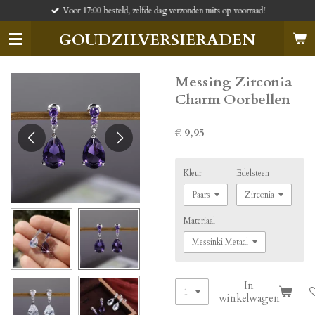
Voor 17:00 besteld, zelfde dag verzonden mits op voorraad!
Ga
direct
GOUDZILVERSIERADEN
naar
de
hoofdinhoud
Messing Zirconia
Charm Oorbellen
€ 9,95
Kleur
Edelsteen
Materiaal
In
winkelwagen