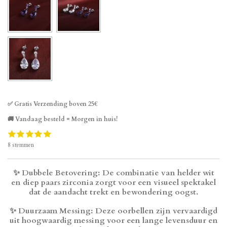
✅ Gratis Verzending boven 25€
🚚 Vandaag besteld = Morgen in huis!
1
2
3
4
5
S
R
s
s
s
s
s
t
a
8 stemmen
t
t
t
t
t
e
t
e
e
e
e
e
m
i
r
r
r
r
r
m
n
✨ Dubbele Betovering: De combinatie van helder wit
r
r
r
r
e
g
e
e
e
e
en diep paars zirconia zorgt voor een visueel spektakel
n
:
n
n
n
n
dat de aandacht trekt en bewondering oogst.
5
s
✨ Duurzaam Messing: Deze oorbellen zijn vervaardigd
t
uit hoogwaardig messing voor een lange levensduur en
e