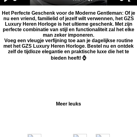
P
M
E
Het Perfecte Geschenk voor de Moderne Gentleman
: Of je
l
u
n
nu een vriend, familielid of jezelf wilt verwennen, het GZS
a
t
t
Luxury Heren Horloge is het ultieme geschenk. Met zijn
perfecte combinatie van stijl en functionaliteit zal het elke
y
e
e
man zeker imponeren.
r
Voeg een vleugje verfijning toe aan je dagelijkse routine
met het GZS Luxury Heren Horloge. Bestel nu en ontdek
f
zelf de tijdloze elegantie en praktische luxe die het te
u
bieden heeft! ⌚
l
l
s
c
r
Meer leuks
e
e
n