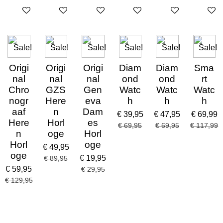
Uitverkocht
In winkelwagen
In winkelwagen
In winkelwagen
In winkelwagen
In win
Sale!
Sale!
Sale!
Sale!
Sale!
Sale!
Origi
Origi
Origi
Diam
Diam
Sma
nal
nal
nal
ond
ond
rt
Chro
GZS
Gen
Watc
Watc
Watc
nogr
Here
eva
h
h
h
aaf
n
Dam
€ 39,95
€ 47,95
€ 69,99
Here
Horl
es
€ 69,95
€ 69,95
€ 117,99
n
oge
Horl
Horl
oge
€ 49,95
oge
€ 19,95
€ 89,95
€ 59,95
€ 29,95
€ 129,95