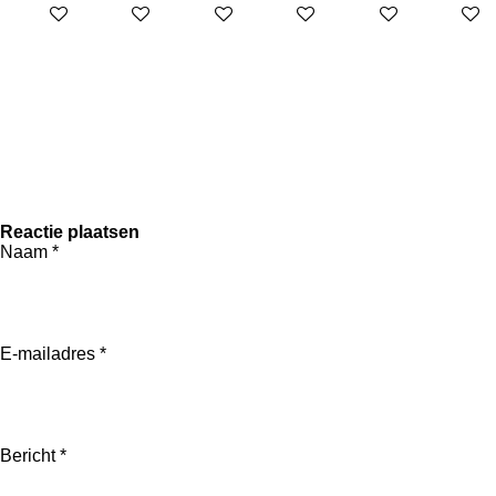
In winkelwagen
In winkelwagen
In winkelwagen
In winkelwagen
In winkelwagen
In win
Reactie plaatsen
Naam *
E-mailadres *
Bericht *