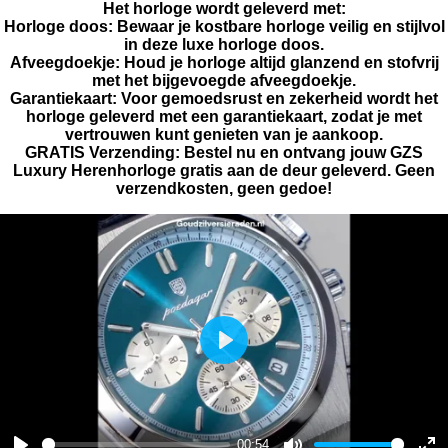
Het horloge wordt geleverd met:
Horloge doos:
Bewaar je kostbare horloge veilig en stijlvol
in deze luxe horloge doos.
Afveegdoekje:
Houd je horloge altijd glanzend en stofvrij
met het bijgevoegde afveegdoekje.
Garantiekaart:
Voor gemoedsrust en zekerheid wordt het
horloge geleverd met een garantiekaart, zodat je met
vertrouwen kunt genieten van je aankoop.
GRATIS Verzending
: Bestel nu en ontvang jouw GZS
Luxury Herenhorloge gratis aan de deur geleverd. Geen
verzendkosten, geen gedoe!
P
l
a
y
00:54