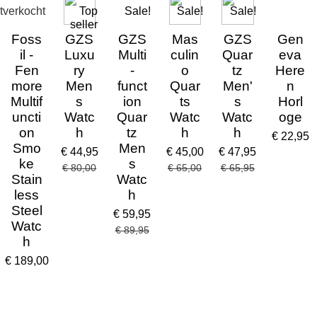
tverkocht
Top
Sale!
Sale!
Sale!
seller
Foss
GZS
GZS
Mas
GZS
Gen
il -
Luxu
Multi
culin
Quar
eva
Fen
ry
-
o
tz
Here
more
Men
funct
Quar
Men'
n
Multif
s
ion
ts
s
Horl
uncti
Watc
Quar
Watc
Watc
oge
on
h
tz
h
h
€ 22,95
Smo
Men
€ 44,95
€ 45,00
€ 47,95
ke
s
€ 80,00
€ 65,00
€ 65,95
Stain
Watc
less
h
Steel
€ 59,95
Watc
€ 89,95
h
€ 189,00