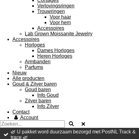
Corsages
Verlovingsringen
Trouwringen
Voor haar
Voor hem
Accessoires
Lab Grown Moissanite Jewelry
Accessoires
Horloges
Dames Horloges
Heren Horloges
Armbanden
Parfums
Nieuw
Alle producten
Goud & Zilver baren
Goud baren
Info Goud
Zilver baren
Info Zilver
Contact
Account
🌿 U pakket word duurzaam bezorgd met PostNL Track &
trace 🌿