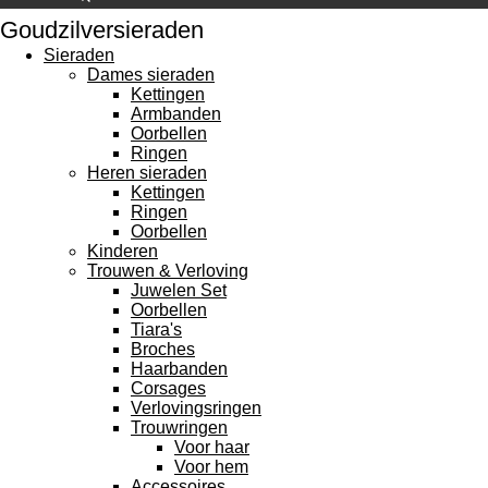
Goudzilversieraden
Sieraden
Dames sieraden
Kettingen
Armbanden
Oorbellen
Ringen
Heren sieraden
Kettingen
Ringen
Oorbellen
Kinderen
Trouwen & Verloving
Juwelen Set
Oorbellen
Tiara's
Broches
Haarbanden
Corsages
Verlovingsringen
Trouwringen
Voor haar
Voor hem
Accessoires