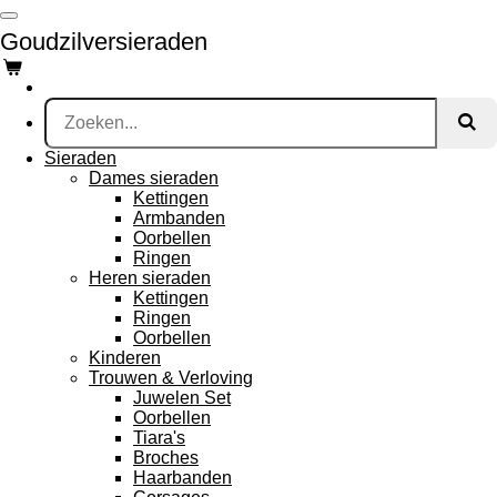
Ga
Goudzilversieraden
direct
naar
de
hoofdinhoud
Sieraden
Dames sieraden
Kettingen
Armbanden
Oorbellen
Ringen
Heren sieraden
Kettingen
Ringen
Oorbellen
Kinderen
Trouwen & Verloving
Juwelen Set
Oorbellen
Tiara's
Broches
Haarbanden