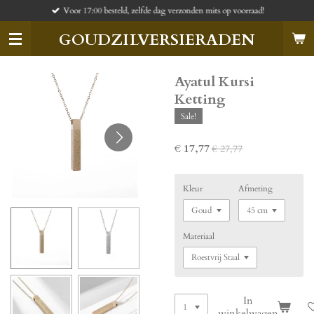
Voor 17:00 besteld, zelfde dag verzonden mits op voorraad!
Ga
direct
GOUDZILVERSIERADEN
naar
de
hoofdinhoud
Ayatul Kursi
Ketting
Sale!
€ 17,77
€ 27,77
Kleur
Afmeting
Materiaal
In
winkelwagen