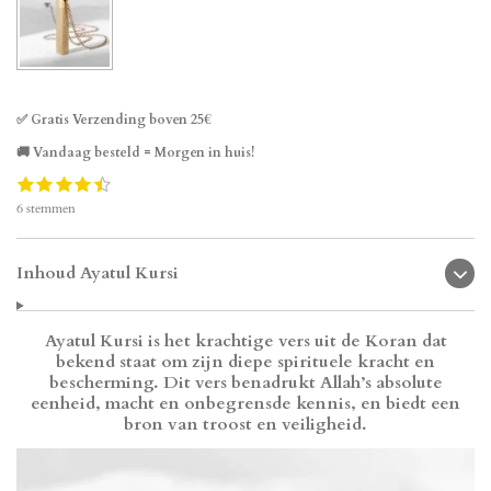
✅ Gratis Verzending boven 25€
🚚 Vandaag besteld = Morgen in huis!
1
2
3
4
5
S
R
s
s
s
s
s
t
a
6 stemmen
t
t
t
t
t
e
t
e
e
e
e
e
m
i
r
r
r
r
r
m
n
r
r
r
r
Inhoud Ayatul Kursi
e
g
e
e
e
e
n
:
n
n
n
n
4
Ayatul Kursi is het krachtige vers uit de Koran dat
.
bekend staat om zijn diepe spirituele kracht en
6
bescherming. Dit vers benadrukt Allah’s absolute
6
eenheid, macht en onbegrensde kennis, en biedt een
6
6
bron van troost en veiligheid.
6
6
6