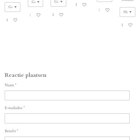
In winkelwagen
In winkelwagen
In winkelwagen
In winkelwagen
In winkelwagen
In winkelw
Reactie plaatsen
Naam *
E-mailadres *
Bericht *