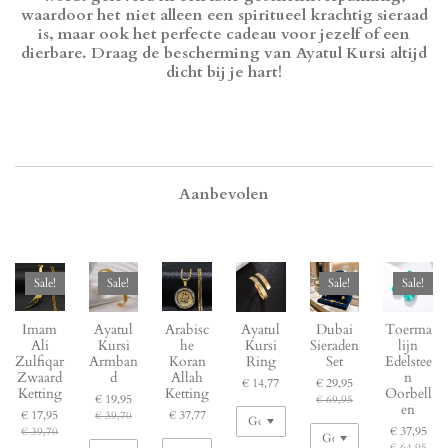
waardoor het niet alleen een spiritueel krachtig sieraad
is, maar ook het perfecte cadeau voor jezelf of een
dierbare. Draag de bescherming van Ayatul Kursi altijd
dicht bij je hart!
Aanbevolen
Sale!
Sale!
Sale!
Sale!
Imam
Ayatul
Arabisc
Ayatul
Dubai
Toerma
Ali
Kursi
he
Kursi
Sieraden
lijn
Zulfiqar
Armban
Koran
Ring
Set
Edelstee
Zwaard
d
Allah
n
€ 14,77
€ 29,95
Ketting
Ketting
Oorbell
€ 19,95
€ 69,95
en
€ 17,95
€ 37,77
€ 39,70
€ 37,95
€ 39,70
€ 64,95