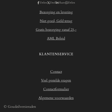
Delen
Deel
Share
Delen
6
7
Bezorging en levering
5
7
Niet goed, Geld terug
0
Gratis bezorging vanaf 25,-
6
2
AML Beleid
1
4
6
KLANTENSERVICE
8
9
3
Contact
s
t
Veel gestelde vragen
e
r
Contactformulier
r
Algemene voorwaarden
e
n
© Goudzilversieraden