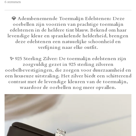
a
6 stemmen
t
t
t
t
t
e
t
e
e
e
e
e
m
i
r
r
r
r
r
m
n
💎
Adembenemende Toermalijn Edelstenen
: Deze
r
r
r
r
e
g
e
e
e
e
oorbellen zijn voorzien van prachtige toermalijn
n
:
n
n
n
n
edelstenen in de heldere tint blauw. Bekend om haar
5
levendige kleur en sprankelende helderheid, brengen
s
deze edelstenen een natuurlijke schoonheid en
t
verfijning naar elke outfit.
e
r
✨
925 Sterling Zilver
: De toermalijn edelstenen zijn
r
zorgvuldig gezet in 925 sterling zilveren
e
oorbelbevestigingen, die zorgen voor duurzaamheid en
n
een luxueuze uitstraling. Het zilver biedt een schitterend
contrast met de levendige kleuren van de toermalijn,
waardoor de oorbellen nog meer opvallen.