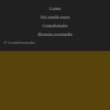
3
Contact
s
t
Veel gestelde vragen
e
r
Contactformulier
r
Algemene voorwaarden
e
n
© Goudzilversieraden