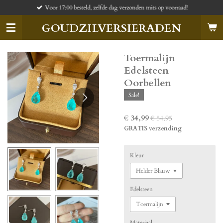
Voor 17:00 besteld, zelfde dag verzonden mits op voorraad!
Ga
direct
GOUDZILVERSIERADEN
naar
de
hoofdinhoud
Toermalijn
Edelsteen
Oorbellen
Sale!
€ 34,99
€ 54,95
GRATIS verzending
Kleur
Edelsteen
Materiaal