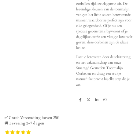
oorbellen tijdloze elegantie uit. De
levendige kleuren van de toermalijn
vangen het licht op een betoverende
manier, waardoor ze perfect zijn voor
elke gelegenheid. Of je nu een
speciale gebeurtenis bijwoont of je
dagelijkse outfit een vleugje luxe wilt
geven, deze oorbellen zijn de ideale
keuze.
Laat je betoveren door de schittering
en het vakmanschap van onze
Smaragd Gesneden Toermalijn
Oorbellen en draag een stukje
natuurlijke pracht bij elke stap die je
zet.
D
D
S
D
e
e
h
e
l
e
a
l
e
l
r
e
n
e
n
✅ Gratis Verzending boven 25€
🚚 Levering 2-7 dagen
1
2
3
4
5
S
R
s
s
s
s
s
t