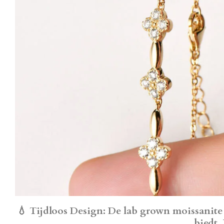
💧
Tijdloos Design
: De lab grown moissanite 
biedt.