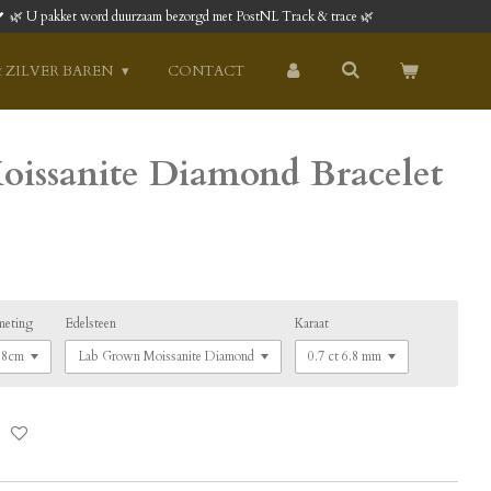
🌿 U pakket word duurzaam bezorgd met PostNL Track & trace 🌿
 ZILVER BAREN
CONTACT
issanite Diamond Bracelet
meting
Edelsteen
Karaat