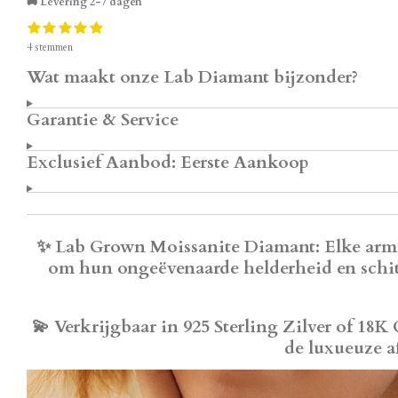
🚚 Levering 2-7 dagen
1
2
3
4
5
S
R
s
s
s
s
s
t
a
4 stemmen
t
t
t
t
t
e
t
e
e
e
e
e
m
Wat maakt onze Lab Diamant bijzonder?
i
r
r
r
r
r
m
n
r
r
r
r
e
g
e
e
e
e
n
Garantie & Service
:
n
n
n
n
5
s
Exclusief Aanbod: Eerste Aankoop
t
e
r
r
e
✨
Lab Grown Moissanite Diamant
: Elke arm
n
om hun ongeëvenaarde helderheid en schit
💫
Verkrijgbaar in 925 Sterling Zilver of 18K
de luxueuze a