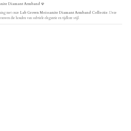
anite Diamant Armband
💎
jning met onze
Lab Grown Moissanite Diamant Armband Collectie
. Deze
ouwen die houden van subtiele elegantie en tijdloze stijl.