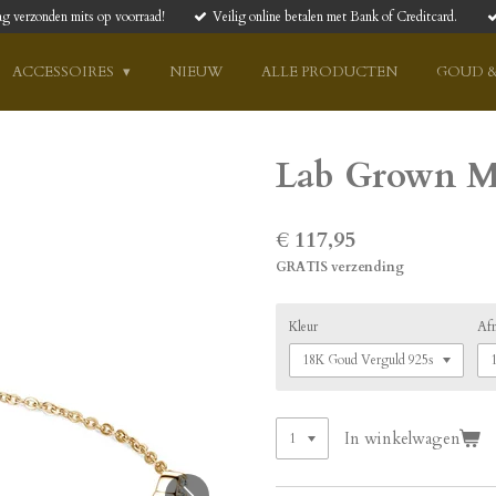
ag verzonden mits op voorraad!
Veilig online betalen met Bank of Creditcard.
ACCESSOIRES
NIEUW
ALLE PRODUCTEN
GOUD &
Lab Grown Mo
€ 117,95
GRATIS verzending
Kleur
Af
In winkelwagen