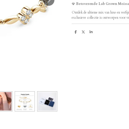
💎
Betoverende Lab Grown Moiss
Ontdek de ultieme mix van luxe en verfi
exclusieve collectie is ontworpen voor vr
D
D
S
e
e
h
l
e
a
e
l
r
n
e