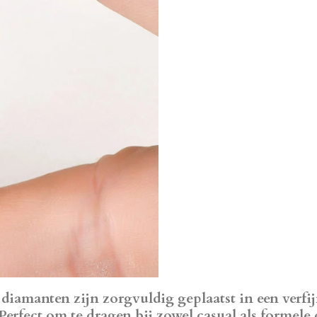
diamanten zijn zorgvuldig geplaatst in een verfi
 Perfect om te dragen bij zowel casual als formele o