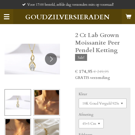
Voor 17:00 besteld, zelfde dag verzonden mits op voorraad!
Ga
direct
GOUDZILVERSIERADEN
naar
de
hoofdinhoud
2 Ct Lab Grown
Moissanite Peer
Pendel Ketting
Sale!
€ 174,95
€ 249,95
GRATIS verzending
Kleur
Afmeting
Edelsteen