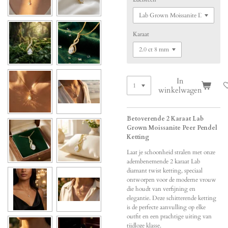
Karaat
In
winkelwagen
Betoverende 2 Karaat Lab
Grown Moissanite Peer Pendel
Ketting
Laat je schoonheid stralen met onze
adembenemende 2 karaat Lab
diamant twist ketting, speciaal
ontworpen voor de moderne vrouw
die houdt van verfijning en
elegantie. Deze schitterende ketting
is de perfecte aanvulling op elke
outfit en een prachtige uiting van
tijdloze klasse.