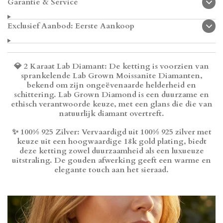
Garantie & Service
:
n
n
n
n
5
s
Exclusief Aanbod: Eerste Aankoop
t
e
r
r
💎 2
Karaat Lab Diamant
: De ketting is voorzien van
e
sprankelende Lab Grown Moissanite Diamanten,
n
bekend om zijn ongeëvenaarde helderheid en
schittering. Lab Grown Diamond is een duurzame en
ethisch verantwoorde keuze, met een glans die die van
natuurlijk diamant overtreft.
✨
100% 925 Zilver
: Vervaardigd uit 100% 925 zilver met
keuze uit een hoogwaardige 18k gold plating, biedt
deze ketting zowel duurzaamheid als een luxueuze
uitstraling. De gouden afwerking geeft een warme en
elegante touch aan het sieraad.