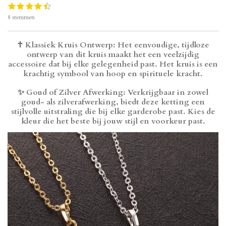
1
2
3
4
5
S
R
s
s
s
s
s
t
a
8 stemmen
t
t
t
t
t
e
t
e
e
e
e
e
m
i
r
r
r
r
r
m
n
✝️
Klassiek Kruis Ontwerp
: Het eenvoudige, tijdloze
r
r
r
r
e
g
e
e
e
e
ontwerp van dit kruis maakt het een veelzijdig
n
:
n
n
n
n
accessoire dat bij elke gelegenheid past. Het kruis is een
4
krachtig symbool van hoop en spirituele kracht.
.
5
✨
Goud of Zilver Afwerking
: Verkrijgbaar in zowel
s
goud- als zilverafwerking, biedt deze ketting een
t
stijlvolle uitstraling die bij elke garderobe past. Kies de
e
kleur die het beste bij jouw stijl en voorkeur past.
r
r
e
n