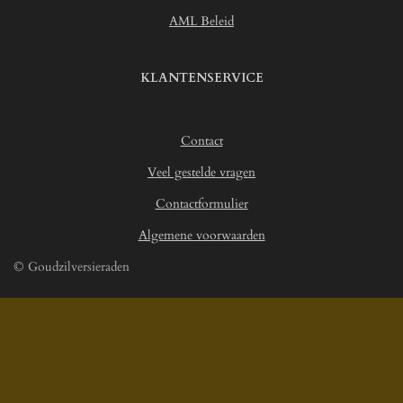
2
AML Beleid
1
4
6
KLANTENSERVICE
8
9
3
Contact
s
t
Veel gestelde vragen
e
r
Contactformulier
r
Algemene voorwaarden
e
n
© Goudzilversieraden