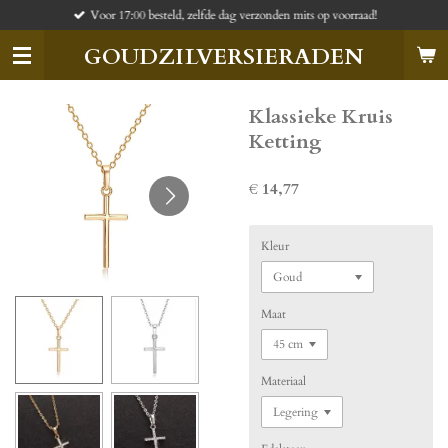
Voor 17:00 besteld, zelfde dag verzonden mits op voorraad!
Ga
direct
GOUDZILVERSIERADEN
naar
de
hoofdinhoud
Klassieke Kruis
Ketting
€ 14,77
Kleur
Maat
Materiaal