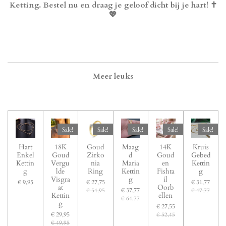
Ketting. Bestel nu en draag je geloof dicht bij je hart! ✝️
💖
Meer leuks
Sale!
Sale!
Sale!
Sale!
Sale!
Hart
18K
Goud
Maag
14K
Kruis
Enkel
Goud
Zirko
d
Goud
Gebed
Kettin
Vergu
nia
Maria
en
Kettin
g
lde
Ring
Kettin
Fishta
g
Visgra
g
il
€ 9,95
€ 27,75
€ 31,77
at
Oorb
€ 37,77
€ 54,95
€ 47,77
Kettin
ellen
€ 64,77
g
€ 27,55
€ 29,95
€ 52,45
€ 49,95