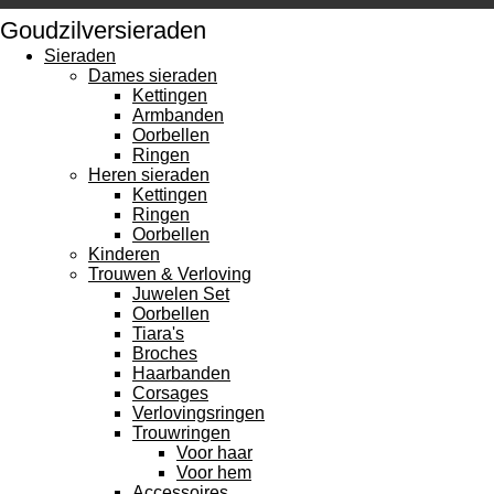
Goudzilversieraden
Sieraden
Dames sieraden
Kettingen
Armbanden
Oorbellen
Ringen
Heren sieraden
Kettingen
Ringen
Oorbellen
Kinderen
Trouwen & Verloving
Juwelen Set
Oorbellen
Tiara's
Broches
Haarbanden
Corsages
Verlovingsringen
Trouwringen
Voor haar
Voor hem
Accessoires