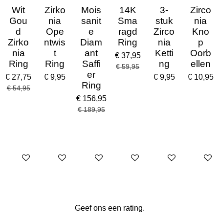
7
Wit
Zirko
Mois
14K
3-
Zirco
s
Gou
nia
sanit
Sma
stuk
nia
t
d
Ope
e
ragd
Zirco
Kno
e
r
Zirko
ntwis
Diam
Ring
nia
p
r
nia
t
ant
Ketti
Oorb
€ 37,95
e
Ring
Ring
Saffi
ng
ellen
€ 59,95
n
er
€ 27,75
€ 9,95
€ 9,95
€ 10,95
Ring
€ 54,95
€ 156,95
€ 189,95
In winkelwagen
In winkelwagen
In winkelwagen
In winkelwagen
Uitverkocht
In win
Geef ons een rating.