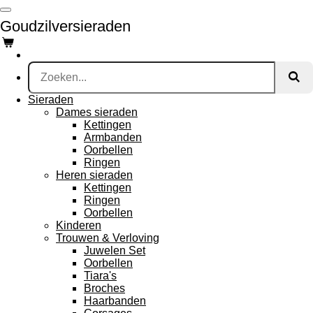
Ga
Goudzilversieraden
direct
naar
de
hoofdinhoud
Sieraden
Dames sieraden
Kettingen
Armbanden
Oorbellen
Ringen
Heren sieraden
Kettingen
Ringen
Oorbellen
Kinderen
Trouwen & Verloving
Juwelen Set
Oorbellen
Tiara's
Broches
Haarbanden