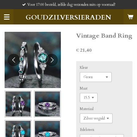
Voor 17:00 besteld, zelfde dag verzonden mits op voorraad!
Ga
direct
GOUDZILVERSIERADEN
naar
de
hoofdinhoud
Vintage Band Ring
€ 21,40
Kleur
Maat
Materiaal
Edelsteen