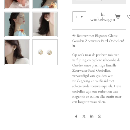
In
winkelwagen
🌟 Betover met Elegante Glans:
Gouden Zoetwater Parel Oorbellen!
🌟
Op zoek naar de perfecte mix van
verfijning en tijdloze schoonheid?
Ontdek onze prachtige Emaille
Zoetwater Parel Oorbellen,
vervaardigd van gouden wit
zinklegering en verfraaid met
schitterende zoetwaterparels. Deze
oorbellen zijn een eerbetoon aan
elegantie en zullen elke outfit naar
een hoger niveau tillen.
D
D
S
D
e
e
h
e
l
e
a
l
e
l
r
e