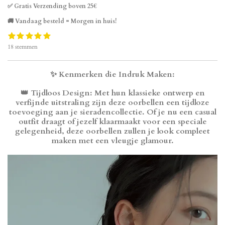
n
e
n
✅ Gratis Verzending boven 25€
🚚 Vandaag besteld = Morgen in huis!
1
2
3
4
5
S
R
s
s
s
s
s
t
a
18 stemmen
t
t
t
t
t
e
t
e
e
e
e
e
m
i
r
r
r
r
r
m
n
✨ Kenmerken die Indruk Maken:
r
r
r
r
e
g
e
e
e
e
n
:
n
n
n
n
👑 Tijdloos Design: Met hun klassieke ontwerp en
4
verfijnde uitstraling zijn deze oorbellen een tijdloze
.
toevoeging aan je sieradencollectie. Of je nu een casual
7
outfit draagt of jezelf klaarmaakt voor een speciale
7
gelegenheid, deze oorbellen zullen je look compleet
7
maken met een vleugje glamour.
7
7
7
7
7
7
7
7
7