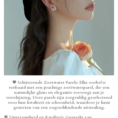
💖 Schitterende Zoetwater Parels: Elke oorbel is
verfraaid met een prachtige zoetwaterparel, die een
natuurlijke glans en elegantie toevoegt aan je
verschijning. Deze parels zijn zorgvuldig geselecteerd
voor hun kwaliteit en schoonheid, waardoor je kunt
genieten van een oogverblindende uitstraling.
🌟 Duurzaamheid en Kwaliteit: Gemaakt van