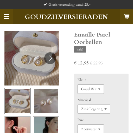
Gratis verzending vanaf 25,-
Ga
direct
GOUDZILVERSIERADEN
naar
de
hoofdinhoud
Emaille Parel
Oorbellen
Sale!
€ 12,95
€ 22,95
Kleur
Materiaal
Parel