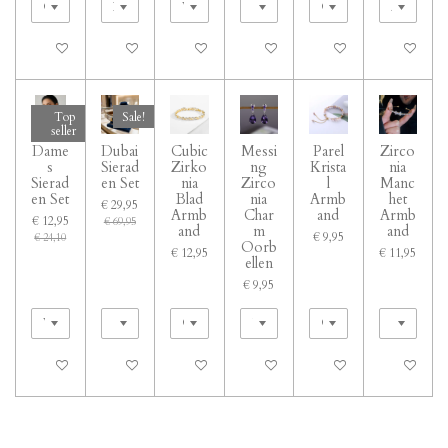
In winkelwagen
In winkelwagen
In winkelwagen
In winkelwagen
In winkelwagen
In winkelwa
Top
Sale!
seller
Dame
Dubai
Cubic
Messi
Parel
Zirco
s
Sierad
Zirko
ng
Krista
nia
Sierad
en Set
nia
Zirco
l
Manc
en Set
Blad
nia
Armb
het
€ 29,95
Armb
Char
and
Armb
€ 12,95
€ 69,95
and
m
and
€ 9,95
€ 24,10
Oorb
€ 12,95
€ 11,95
ellen
€ 9,95
In winkelwagen
In winkelwagen
In winkelwagen
In winkelwagen
In winkelwagen
In winkelwa