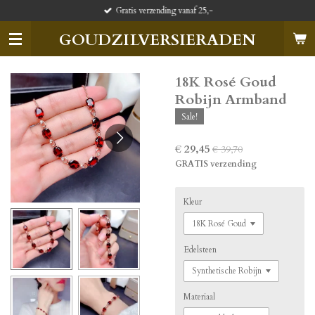
Gratis verzending vanaf 25,-
Ga
direct
GOUDZILVERSIERADEN
naar
de
hoofdinhoud
18K Rosé Goud
Robijn Armband
Sale!
€ 29,45
€ 39,70
GRATIS verzending
Kleur
Edelsteen
Materiaal