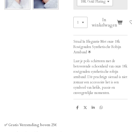
In
winkelwagen
Straal In Elegantie Met onze 18k
Roségouden Synthetische Robijn
Armband 🌟
Laat je pols schitteren met de
betoverende schoonheid van onze 18k
roségouden synthetische robijn
armband. Dit prachtige sieraad is niet
zomaar een accessoire het is een
symbool van liefde, passie en
onvergetelijke momenten.
D
D
S
D
e
e
h
e
l
e
a
l
e
l
r
e
n
e
n
✅ Gratis Verzending boven 25€