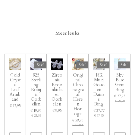
Meer leuks
Sale!
Sale!
Sale!
Sale!
Gold
925
Zirco
Origi
18K
Sky
Cryst
Sterli
nia
nal
Multi
Blue
al
ng
Kroo
Chro
Goud
Gem
Leaf
Robij
nlucht
nogra
en
Ring
Armb
n
er
af
Dame
€ 37,95
and
Oorb
Oorb
Here
s
€ 79,99
ellen
ellen
n
Ring
€ 17,95
Horl
€ 19,95
€ 9,95
€ 27,77
oge
€ 24,95
€ 57,45
€ 59,95
€ 129,95