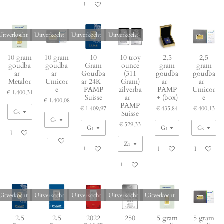
Uitverkocht
Uitverkocht
Uitverkocht
Uitverkocht
Uitverkocht
10 gram
10 gram
10
10 troy
2,5
2,5
goudba
goudba
Gram
ounce
gram
gram
ar -
ar -
Goudba
(311
goudba
goudba
Metalor
Umicor
ar 24K -
Gram)
ar -
ar -
e
PAMP
zilverba
PAMP
Umicor
€ 1.400,31
Suisse
ar -
+ (box)
e
€ 1.400,08
PAMP
€ 1.409,97
€ 435,84
€ 400,13
Suisse
€ 529,33
Uitverkocht
Uitverkocht
Uitverkocht
In winkelwagen
In winkelw
Uitverkocht
Uitverkocht
Uitverkocht
Uitverkocht
Uitverkocht
Uitverkocht
2,5
2,5
2022
250
5 gram
5 gram