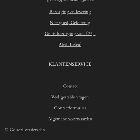
6
7
Bezorging en levering
5
7
Niet goed, Geld terug
0
Gratis bezorging vanaf 25,-
6
2
AML Beleid
1
4
6
KLANTENSERVICE
8
9
3
Contact
s
t
Veel gestelde vragen
e
r
Contactformulier
r
Algemene voorwaarden
e
n
© Goudzilversieraden