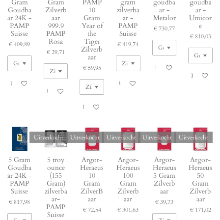
Gram
Gram
PAMP
gram
goudba
goudba
Goudba
Zilverb
10
zilverba
ar -
ar -
ar 24K -
aar
Gram
ar -
Metalor
Umicor
PAMP
999.9
Year of
PAMP
e
€ 730,77
Suisse
PAMP
the
Suisse
€ 810,03
Rosa
Tiger
€ 409,89
€ 419,74
Zilverb
€ 29,71
aar
€ 59,95
Uitverkocht
Bekijk detai
Uitverkocht
Uitverkocht
Uitverkocht
Uitverkocht
Uitverkocht
Uitverkocht
Uitverkocht
Uitverkocht
Uitverkocht
5 Gram
5 troy
Argor-
Argor-
Argor-
Argor-
Goudba
ounce
Heraeus
Heraeus
Heraeus
Heraeus
ar 24K -
(155
10
100
5 Gram
50
PAMP
Gram)
Gram
Gram
Zilverb
Gram
Suisse
zilverba
ZilverB
Zilverb
aar
Zilverb
ar-
aar
aar
aar
€ 817,98
€ 39,73
PAMP
€ 72,54
€ 301,63
€ 171,02
Suisse