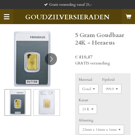
Gratis verzending vanaf 25,-
Ga
direct
GOUDZILVERSIERADEN
naar
de
hoofdinhoud
5 Gram Goudbaar
24K - Heraeus
€ 810,87
GRATIS verzending
Materiaal
Fijnheid
Karaat
Afmeting