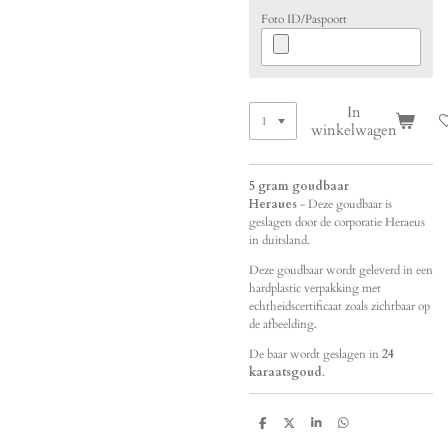
Foto ID/Paspoort
In
winkelwagen
5 gram goudbaar
Heraues
-
Deze goudbaar is
geslagen door de corporatie Heraeus
in duitsland.
Deze goudbaar wordt geleverd in een
hardplastic verpakking met
echtheidscertificaat zoals zichtbaar op
de afbeelding.
De baar wordt geslagen in
24
karaatsgoud
.
D
D
S
D
e
e
h
e