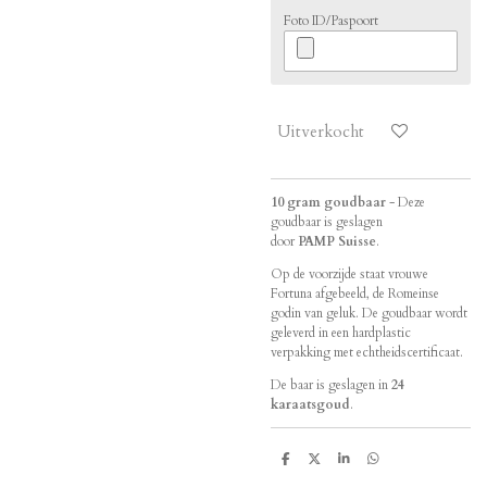
Foto ID/Paspoort
Uitverkocht
10 gram goudbaar
- Deze
goudbaar is geslagen
door
PAMP
Suisse
.
Op de voorzijde staat vrouwe
Fortuna afgebeeld, de Romeinse
godin van geluk. De goudbaar wordt
geleverd in een hardplastic
verpakking met echtheidscertificaat.
De baar is geslagen in
24
karaatsgoud
.
D
D
S
D
e
e
h
e