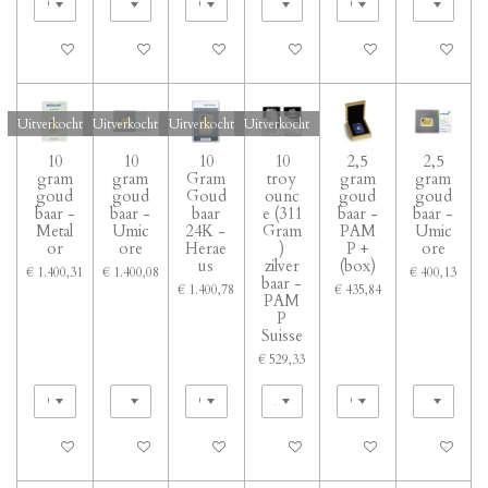
In winkelwagen
Uitverkocht
Bekijk details
In winkelwagen
In winkelwagen
In winkelwa
Uitverkocht
Uitverkocht
Uitverkocht
Uitverkocht
10
10
10
10
2,5
2,5
gram
gram
Gram
troy
gram
gram
goud
goud
Goud
ounc
goud
goud
baar -
baar -
baar
e (311
baar -
baar -
Metal
Umic
24K -
Gram
PAM
Umic
or
ore
Herae
)
P +
ore
us
zilver
(box)
€ 1.400,31
€ 1.400,08
€ 400,13
baar -
€ 1.400,78
€ 435,84
PAM
P
Suisse
€ 529,33
Uitverkocht
Uitverkocht
Uitverkocht
Uitverkocht
In winkelwagen
In winkelwa