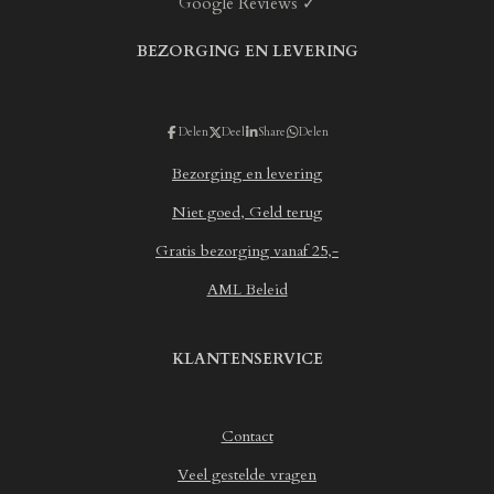
i
Google Reviews ✓
m
r
r
r
r
n
e
e
e
e
e
g
n
n
n
n
BEZORGING EN LEVERING
n
:
4
.
Delen
Deel
Share
Delen
6
7
Bezorging en levering
5
7
Niet goed, Geld terug
0
Gratis bezorging vanaf 25,-
6
2
AML Beleid
1
4
6
KLANTENSERVICE
8
9
3
Contact
s
t
Veel gestelde vragen
e