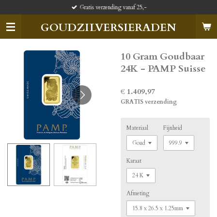
Gratis verzending vanaf 25,-
Ga
direct
GOUDZILVERSIERADEN
naar
de
hoofdinhoud
10 Gram Goudbaar
24K - PAMP Suisse
€ 1.409,97
GRATIS verzending
Materiaal
Fijnheid
Karaat
Afmeting