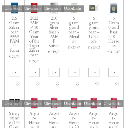
Uitverkocht
Uitverkocht
Uitverkocht
Uitverkocht
2,5
2022
250
5
5
5
Gram
PAM
gram
gram
gram
Gram
Zilver
P 10
zilver
goud
goud
Goud
baar
Gram
baar -
baar -
baar -
baar
999.9
Year
PAM
Metal
Umic
24K -
PAM
of the
P
or
ore
Herae
P
Tiger
Suisse
us
€ 730,77
€ 810,03
Rosa
Zilver
€ 419,74
€ 810,87
baar
€ 29,71
€ 59,95
Uitverkocht
Uitverkocht
Uitverkocht
Uitverkocht
Bekijk details
Bekijk detail
Uitverkocht
Uitverkocht
Uitverkocht
Uitverkocht
Uitverkocht
Uitverkocht
5 troy
Argo
Argo
Argo
Argo
Argo
ounc
r-
r-
r-
r-
r-
e (155
Herae
Herae
Herae
Herae
Herae
Gram
us 10
us
us 20
us 5
us 50