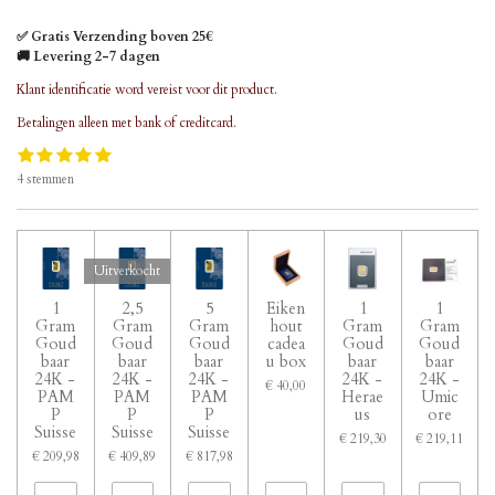
l
e
a
l
e
l
r
e
n
e
n
✅ Gratis Verzending boven 25€
🚚 Levering 2-7 dagen
Klant identificatie word vereist voor dit product.
Betalingen alleen met bank of creditcard.
1
2
3
4
5
S
R
s
s
s
s
s
t
a
4 stemmen
t
t
t
t
t
e
t
e
e
e
e
e
m
i
r
r
r
r
r
m
n
r
r
r
r
e
g
e
e
e
e
n
Uitverkocht
:
n
n
n
n
5
1
2,5
5
Eiken
1
1
s
Gram
Gram
Gram
hout
Gram
Gram
t
Goud
Goud
Goud
cadea
Goud
Goud
e
baar
baar
baar
u box
baar
baar
r
24K -
24K -
24K -
24K -
24K -
€ 40,00
r
PAM
PAM
PAM
Herae
Umic
e
P
P
P
us
ore
Suisse
Suisse
Suisse
n
€ 219,30
€ 219,11
€ 209,98
€ 409,89
€ 817,98