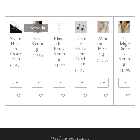
Uitverkocht
Stalen
Staaf
Klassi
Citrin
Mini
3-
Here
Kettin
eke
e
malist
delige
n
g
Kruis
Edelst
Horl
Dame
Oorb
Kettin
een
oge
s
€ 12,95
ellen
g
Oorb
Kettin
€ 19,95
ellen
g
€ 19,95
€ 14,77
€ 12,95
€ 13,95
In winkelwagen
Uitverkocht
In winkelwagen
In winkelwagen
In winkelwagen
In winkelwa
Geef ons een rating.