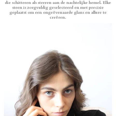
:
n
n
n
n
die schitteren als sterren aan de nachtelijke hemel. Elke
4
steen is zorgvuldig geselecteerd en met precisie
.
geplaatst om een ongeëvenaarde glans en allure te
7
creëren.
8
5
7
1
4
2
8
5
7
1
4
3
s
t
e
r
r
e
n