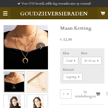
Voor 17:00 besteld, zelfde dag verzonden mits op voorraad!
Ga
direct
GOUDZILVERSIERADEN
naar
de
hoofdinhoud
Maan Ketting
€ 12,95
Kleur
Maat
Materiaal
In
winkelwagen